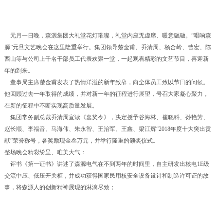
元月一日晚，森源集团大礼堂花灯璀璨，礼堂内座无虚席、暖意融融。“唱响森
源”元旦文艺晚会在这里隆重举行。集团领导楚金甫、乔清周、杨合岭、曹宏、陈
西山等与公司上千名干部员工代表欢聚一堂，一起观看精彩的文艺节目，喜迎新
年的到来。
董事局主席楚金甫发表了热情洋溢的新年致辞，向全体员工致以节日的问候。
他回顾过去一年取得的成绩，并对新一年的征程进行展望，号召大家凝心聚力，
在新的征程中不断实现高质量发展。
集团常务副总裁乔清周宣读《嘉奖令》，决定授予谷海林、崔晓科、孙艳芳、
赵长顺、李福音、马海伟、朱永智、王治军、王鑫、梁江辉“2018年度十大突出贡
献”荣誉称号，各奖励现金叁万元，并举行隆重的颁奖仪式。
整场晚会精彩纷呈、唯美大气：
评书《第一证书》讲述了森源电气在不到两年的时间里，自主研发出核电1E级
交流中压、低压开关柜，并成功获得国家民用核安全设备设计和制造许可证的故
事，将森源人的创新精神展现的淋漓尽致；