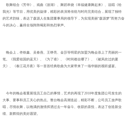
歌舞组合《芳华》、戏曲《游湖》、舞蹈串烧《幸福健康舞起来》、说唱《给
我光》等节目，用优美的旋律，精彩的表演将传统与时尚完美结合，展现了独特
的艺术韵味，表达了森源人在集团董事局的领导下，为实现美丽“森源梦”而努力奋
斗的决心，赢得全场阵阵喝彩和热烈掌声。
晚会上，佟铁鑫、吴春燕、王铮亮、金莎等明星的加盟为晚会添上了亮丽的一
笔。《我爱祖国的蓝天》、《为了谁》、《时间都去哪了》、《被风吹过的夏
天》、《春江花月夜》等一首首经典歌曲为大家带来了一场华丽的视听盛宴。
今年的晚会着重展现员工自己的事情，艺术的再现了2018年度集团公司发生的
大事、要事和员工关心的热点。整台晚会高潮迭起，精彩不断，公司员工放声歌
唱，尽情欢舞，以饱满的激情挥洒过去一年奋斗、收获的喜悦，表达了创造新业
绩、新辉煌的美好愿望。