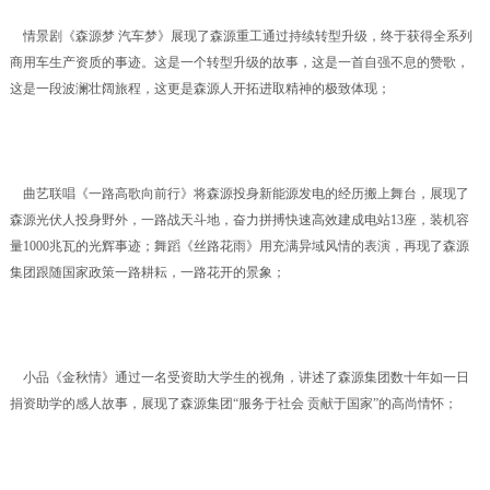
情景剧《森源梦 汽车梦》展现了森源重工通过持续转型升级，终于获得全系列
商用车生产资质的事迹。这是一个转型升级的故事，这是一首自强不息的赞歌，
这是一段波澜壮阔旅程，这更是森源人开拓进取精神的极致体现；
曲艺联唱《一路高歌向前行》将森源投身新能源发电的经历搬上舞台，展现了
森源光伏人投身野外，一路战天斗地，奋力拼搏快速高效建成电站13座，装机容
量1000兆瓦的光辉事迹；舞蹈《丝路花雨》用充满异域风情的表演，再现了森源
集团跟随国家政策一路耕耘，一路花开的景象；
小品《金秋情》通过一名受资助大学生的视角，讲述了森源集团数十年如一日
捐资助学的感人故事，展现了森源集团“服务于社会 贡献于国家”的高尚情怀；