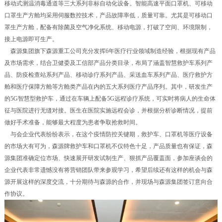
移动式测温消毒通道等三大系列非标自动化设备。智能高速平面口罩机、可移动
口罩生产方舱均采用伺服数控技术，产品故障率低，质量可靠。尤其是可移动口
罩生产方舱，配备有除菌及空气净化系统、移动电源，打破了空间、环境限制，
接上电源即可生产。
森源集团旗下森源重工公司充分发挥6年医疗行业领域制造经验，根据现有产品
及市场需求，结合卫健委及工信部产品分类目录，布局了涵盖智慧救护车系列产
品、防疫检查站系列产品、移动诊疗系列产品、采送血车系列产品、医疗救护方
舱和医疗保障方舱等方舱类产品在内的五大系列医疗产品序列。其中，研发生产
的5G智慧型救护车，通过在车辆上配备5G远程诊疗系统，可实时将病人的生命体
征与医院进行无缝对接。医生在医院实施远程会诊，并根据分析诊断情况，提前
做好手术准备，能够最大程度为患者争取抢救时间。
与会企业代表纷纷表示，在这个疫情防控关键期，救护车、口罩机等医疗设备
的市场大有可为，森源牌救护车和口罩机不仅特色十足，产品质量也有保证，森
源集团准确定位市场、快速展开研发试制生产、狠抓产品覆盖面，参加座谈会的
企业代表非常遗憾没有将营销团队带来参观学习，希望后续还有这样的机会与森
源开展这样的深度交流，十分期待与森源的合作，并现场与森源集团签订意向合
作协议。